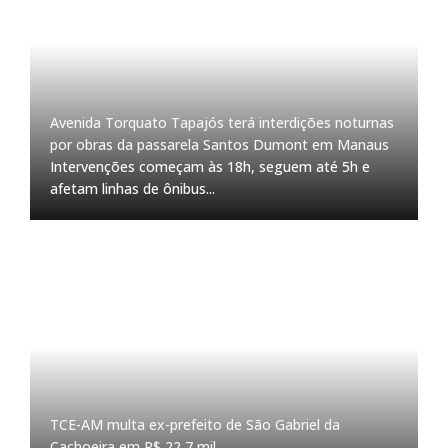
Avenida Torquato Tapajós terá interdições noturnas
por obras da passarela Santos Dumont em Manaus
Intervenções começam às 18h, seguem até 5h e
afetam linhas de ônibus...
TCE-AM multa ex-prefeito de São Gabriel da
Cachoeira em R$ 22,7 mil